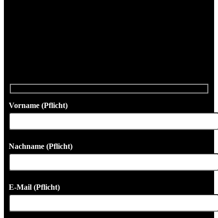
Roock das Management für diesen Hotspot übernommen – dem Ort,
wo Autoliebhaber und Collector ihre hochwertigen und
einzigartigen Fahrzeuge zum An- und Verkauf präsentieren können.
Oldtimer, Youngtimer, Sport- oder Rennwagen – Sie geben die
Richtung vor und mit Roock-Autosport kommen Sie gut ins Ziel!
Tragen Sie sich im Formular ein, und wir melden uns
schnellstmöglich per E-Mail oder Telefon bei Ihnen.
Vorname (Pflicht)
Nachname (Pflicht)
E-Mail (Pflicht)