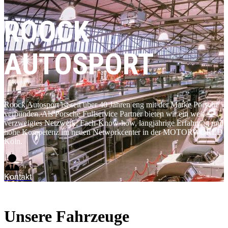
ROOCK
AUTOSPORT
Roock Autosport ist seit über 40 Jahren eng mit der Marke Porsche
verbunden. Als Porsche Fullservice Partner bieten wir ein weit
verzweigtes Netzwerk, Fach-Know-how, langjährige Erfahrung und
hohe Kompetenz im neuen Networkcenter in der MOTORWORLD
Köln.
Kontakt
Unsere Fahrzeuge